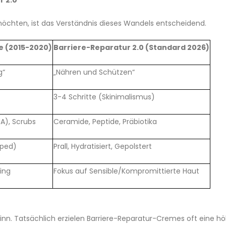
r 2.0
n möchten, ist das Verständnis dieses Wandels entscheidend.
e (2015-2020)
Barriere-Reparatur 2.0 (Standard 2026)
g“
„Nähren und Schützen“
3-4 Schritte (Skinimalismus)
A), Scrubs
Ceramide, Peptide, Präbiotika
pped)
Prall, Hydratisiert, Gepolstert
ing
Fokus auf Sensible/Kompromittierte Haut
nn. Tatsächlich erzielen Barriere-Reparatur-Cremes oft eine hö