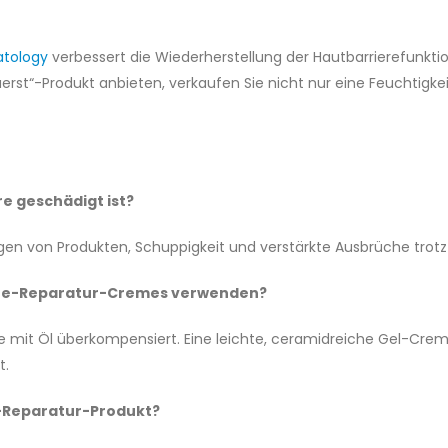
atology
verbessert die Wiederherstellung der Hautbarrierefunktio
Zuerst“-Produkt anbieten, verkaufen Sie nicht nur eine Feuchti
e geschädigt ist?
gen von Produkten, Schuppigkeit und verstärkte Ausbrüche tr
iere-Reparatur-Cremes verwenden?
die mit Öl überkompensiert. Eine leichte, ceramidreiche Gel-Crem
t.
re-Reparatur-Produkt?