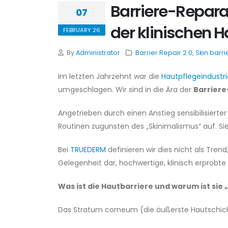
Barriere-Repara
07
der klinischen H
FEBRUARY 26
By
Administrator
Barrier Repair 2.0
,
Skin barri
Im letzten Jahrzehnt war die
Hautpflegeindustr
umgeschlagen. Wir sind in die Ära der
Barriere
Angetrieben durch einen Anstieg sensibilisier
Routinen zugunsten des „Skinimalismus“ auf. Si
Bei
TRUEDERM
definieren wir dies nicht als Tren
Gelegenheit dar, hochwertige, klinisch erprobte
Was ist die Hautbarriere und warum ist sie 
Das Stratum corneum (die äußerste Hautschicht