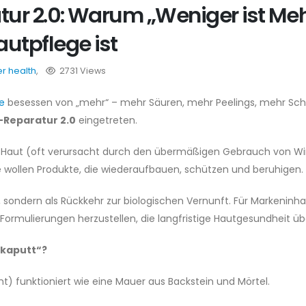
tur 2.0: Warum „Weniger ist Meh
autpflege ist
er health
,
2731 Views
ie
besessen von „mehr“ – mehr Säuren, mehr Peelings, mehr Schr
-Reparatur 2.0
eingetreten.
ter Haut (oft verursacht durch den übermäßigen Gebrauch von Wi
e wollen Produkte, die wiederaufbauen, schützen und beruhigen.
d, sondern als Rückkehr zur biologischen Vernunft. Für Markeninh
 Formulierungen herzustellen, die langfristige Hautgesundheit üb
„kaputt“?
) funktioniert wie eine Mauer aus Backstein und Mörtel.