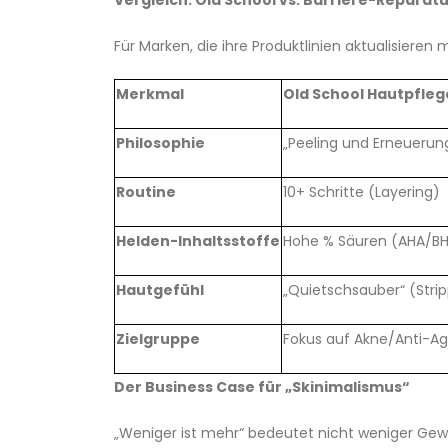
Vergleich: Old School vs. Barriere-Reparatu
Für Marken, die ihre Produktlinien aktualisiere
Merkmal
Old School Hautpfleg
Philosophie
„Peeling und Erneuerun
Routine
10+ Schritte (Layering)
Helden-Inhaltsstoffe
Hohe % Säuren (AHA/BH
Hautgefühl
„Quietschsauber“ (Stri
Zielgruppe
Fokus auf Akne/Anti-Ag
Der Business Case für „Skinimalismus“
„Weniger ist mehr“ bedeutet nicht weniger Gewi