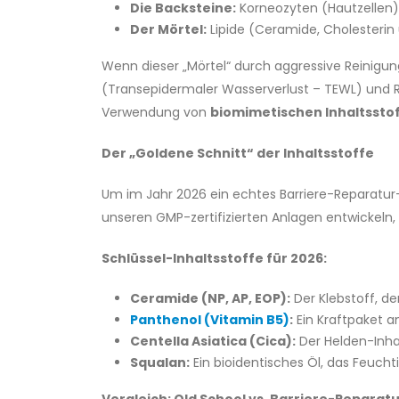
Die Backsteine:
Korneozyten (Hautzellen)
Der Mörtel:
Lipide (Ceramide, Cholesterin
Wenn dieser „Mörtel“ durch aggressive Reinigu
(Transepidermaler Wasserverlust – TEWL) und Re
Verwendung von
biomimetischen Inhaltssto
Der „Goldene Schnitt“ der Inhaltsstoffe
Um im Jahr 2026 ein echtes Barriere-Reparatur-P
unseren GMP-zertifizierten Anlagen entwickeln, 
Schlüssel-Inhaltsstoffe für 2026:
Ceramide (NP, AP, EOP):
Der Klebstoff, d
Panthenol (Vitamin B5)
:
Ein Kraftpaket a
Centella Asiatica (Cica):
Der Helden-Inha
Squalan:
Ein bioidentisches Öl, das Feuchti