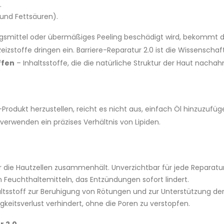
.
 und Fettsäuren).
ngsmittel oder übermäßiges Peeling beschädigt wird, bekommt di
izstoffe dringen ein. Barriere-Reparatur 2.0 ist die Wissenscha
ffen
– Inhaltsstoffe, die die natürliche Struktur der Haut nacha
rodukt herzustellen, reicht es nicht aus, einfach Öl hinzuzufügen
verwenden ein präzises Verhältnis von Lipiden.
er die Hautzellen zusammenhält.
Unverzichtbar für jede Reparat
n Feuchthaltemitteln, das Entzündungen sofort lindert.
ltsstoff zur Beruhigung von Rötungen und zur Unterstützung der
gkeitsverlust verhindert, ohne die Poren zu verstopfen.