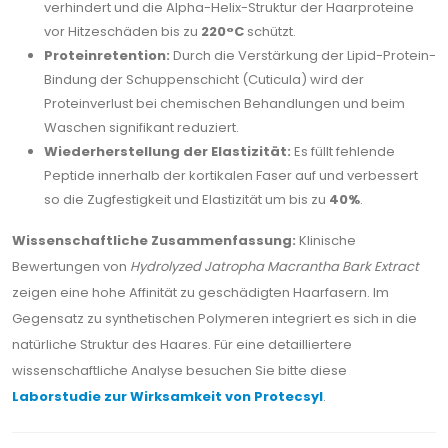
verhindert und die Alpha-Helix-Struktur der Haarproteine
vor Hitzeschäden bis zu
220°C
schützt.
Proteinretention:
Durch die Verstärkung der Lipid-Protein-
Bindung der Schuppenschicht (Cuticula) wird der
Proteinverlust bei chemischen Behandlungen und beim
Waschen signifikant reduziert.
Wiederherstellung der Elastizität:
Es füllt fehlende
Peptide innerhalb der kortikalen Faser auf und verbessert
so die Zugfestigkeit und Elastizität um bis zu
40%
.
Wissenschaftliche Zusammenfassung:
Klinische
Bewertungen von
Hydrolyzed Jatropha Macrantha Bark Extract
zeigen eine hohe Affinität zu geschädigten Haarfasern. Im
Gegensatz zu synthetischen Polymeren integriert es sich in die
natürliche Struktur des Haares. Für eine detailliertere
wissenschaftliche Analyse besuchen Sie bitte diese
Laborstudie zur Wirksamkeit von Protecsyl
.