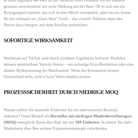
In einer digitalen 4K-Welt ist die Ästhetik eines Produkts vor der Kamera
genauso entscheidend wie seine Wirkung auf der Haut. Ob es sich um ein
Reinigungsöl handelt, das sich in eine Milch verwandelt, oder um ein Serum
für den ultimativen „Glass Skin“-Look – das visuelle Erlebnis muss den
Nutzer dazu bringen, mit dem Scrollen aufzuhören.
SOFORTIGE WIRKSAMKEIT
Wachstum auf TikTok wird durch sichtbare Ergebnisse befeuert. Produkte
müssen unmittelbare Vorteile bieten – wie sofortige Frizz-Reduktion oder eine
direkte Hydratisierung der Hautbarriere. Wenn der Konsument keinen
Unterschied sieht, wird er kein Video darüber posten.
PROZESSSICHERHEIT DURCH NIEDRIGE MOQ
Warum sollten Sie tausende Einheiten für ein unbewiesenes Konzept
riskieren? Unser Modell als
Hersteller mit niedrigen Mindestbestellmengen
(MOQ)
ermöglicht Ihnen den Start mit nur
500 Einheiten
. So lassen Sie reale
Marktdaten über Ihre weitere Expansionsstrategie entscheiden.