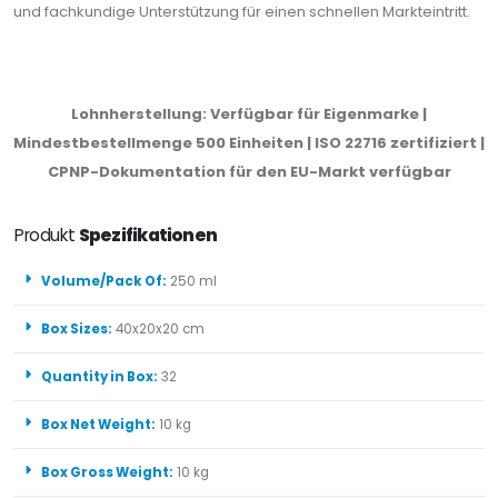
und fachkundige Unterstützung für einen schnellen Markteintritt.
Lohnherstellung: Verfügbar für Eigenmarke |
Mindestbestellmenge 500 Einheiten | ISO 22716 zertifiziert |
CPNP-Dokumentation für den EU-Markt verfügbar
Produkt
Spezifikationen
Volume/Pack Of:
250 ml
Box Sizes:
40x20x20 cm
Quantity in Box:
32
Box Net Weight:
10 kg
Box Gross Weight:
10 kg