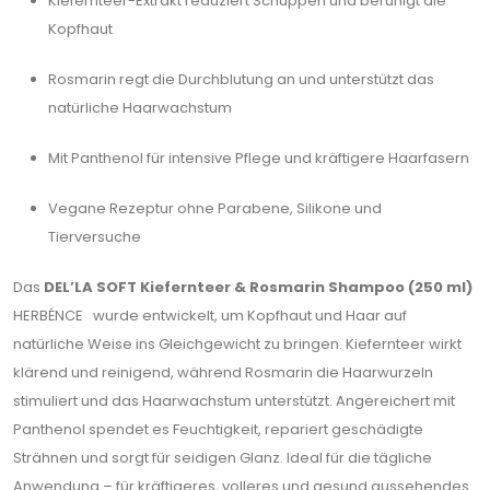
Kiefernteer-Extrakt reduziert Schuppen und beruhigt die
Kopfhaut
Rosmarin regt die Durchblutung an und unterstützt das
natürliche Haarwachstum
Mit Panthenol für intensive Pflege und kräftigere Haarfasern
Vegane Rezeptur ohne Parabene, Silikone und
Tierversuche
Das
DEL’LA SOFT Kiefernteer & Rosmarin Shampoo (250 ml)
HERBÉNCE wurde entwickelt, um Kopfhaut und Haar auf
natürliche Weise ins Gleichgewicht zu bringen. Kiefernteer wirkt
klärend und reinigend, während Rosmarin die Haarwurzeln
stimuliert und das Haarwachstum unterstützt. Angereichert mit
Panthenol spendet es Feuchtigkeit, repariert geschädigte
Strähnen und sorgt für seidigen Glanz. Ideal für die tägliche
Anwendung – für kräftigeres, volleres und gesund aussehendes