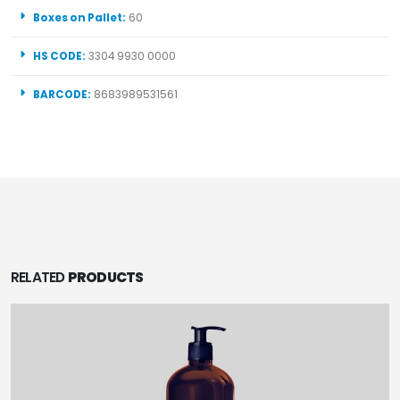
Boxes on Pallet:
60
HS CODE:
3304 9930 0000
BARCODE:
8683989531561
RELATED
PRODUCTS