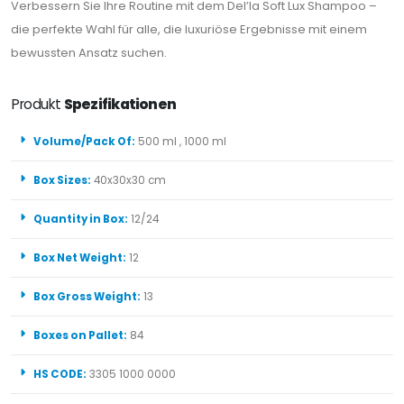
Verbessern Sie Ihre Routine mit dem Del’la Soft Lux Shampoo –
die perfekte Wahl für alle, die luxuriöse Ergebnisse mit einem
bewussten Ansatz suchen.
Produkt
Spezifikationen
Volume/Pack Of:
500 ml , 1000 ml
Box Sizes:
40x30x30 cm
Quantity in Box:
12/24
Box Net Weight:
12
Box Gross Weight:
13
Boxes on Pallet:
84
HS CODE:
3305 1000 0000