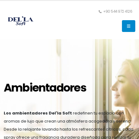
+90 544 972 4126
Ambientadores
Los ambientadores Del'la Soft
redefinen tu espacio con
aromas de lujo que crean una atmósfera acogedora y serena.
Desde la relajante lavanda hasta los refrescantes cítricos, cada
spray ofrece una fragancia duradera diseñada para realzar tu